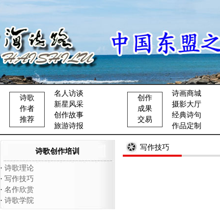
名人访谈
诗画商城
诗歌
创作
新星风采
摄影大厅
作者
成果
创作故事
经典诗句
推荐
交易
旅游诗报
作品定制
写作技巧
诗歌创作培训
·
诗歌理论
·
写作技巧
·
名作欣赏
·
诗歌学院