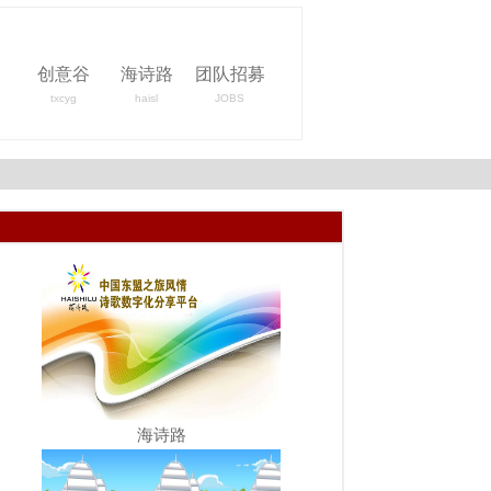
创意谷
海诗路
团队招募
txcyg
haisl
JOBS
海诗路