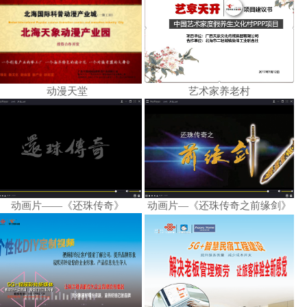
动漫天堂
艺术家养老村
动画片——《还珠传奇》
动画片—《还珠传奇之前缘剑》