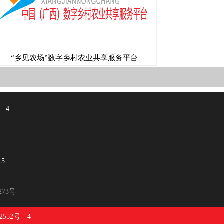
“乡见农场”数字乡村农业共享服务平台
—4
15
273号
2552号—4