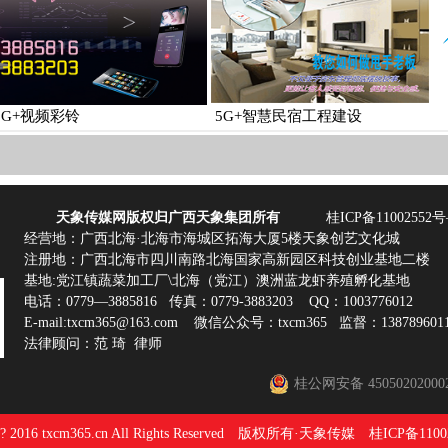
5G+视频彩铃
5G+智慧民宿工程建设
天象传媒网版权归广西天象集团所有
桂ICP备11002552号
经营地：广西北海·北海市海城区拓海大厦5楼天象创艺文化城
注册地：广西北海市四川南路北海国家高新园区科技创业基地二楼
基地:党江镇蔬菜加工厂\北海（党江）澳洲蓝龙虾养殖孵化基地
电话：0779—3885816 传真：0779-3883203 QQ：1003776012
E-mail:txcm365@163.com 微信公众号：txcm365 监督：138789601
法律顾问：范 琦 律师
桂公网安备 45050202000
t ? 2016 txcm365.cn All Rights Reserved 版权所有·天象传媒
桂ICP备1100